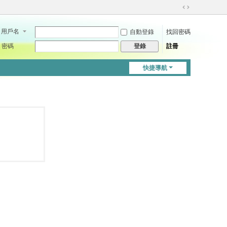
切
換
用戶名
自動登錄
找回密碼
到
寬
密碼
註冊
登錄
版
快捷導航