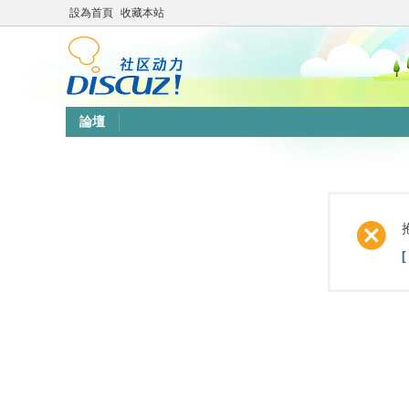
設為首頁
收藏本站
論壇