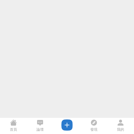
首頁
論壇
發現
我的