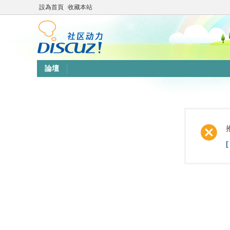
設為首頁
收藏本站
論壇