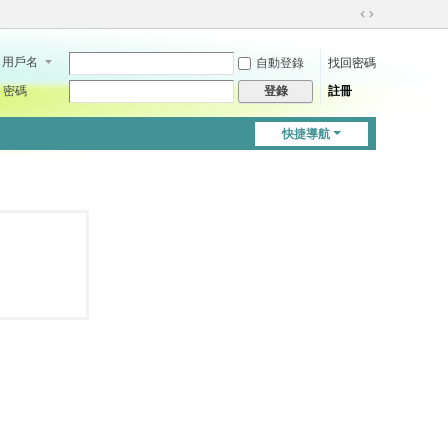
切
換
用戶名
自動登錄
找回密碼
到
寬
密碼
註冊
登錄
版
快捷導航