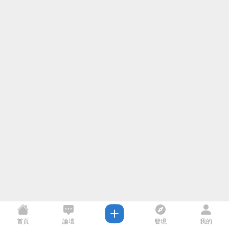
首頁
論壇
發現
我的