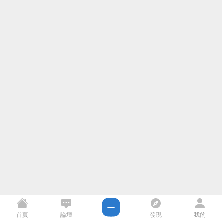
首頁
論壇
發現
我的