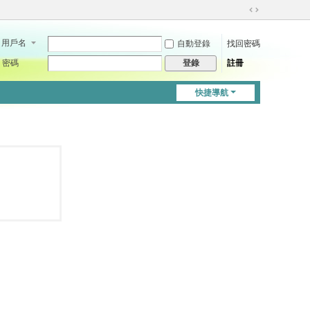
切
換
用戶名
自動登錄
找回密碼
到
寬
密碼
註冊
登錄
版
快捷導航