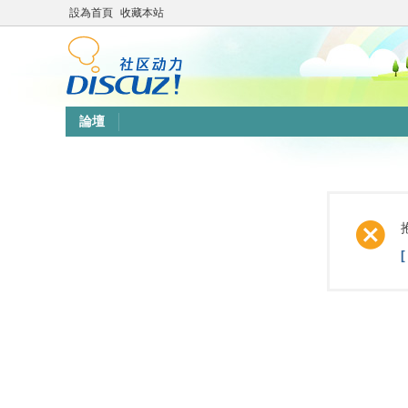
設為首頁
收藏本站
論壇