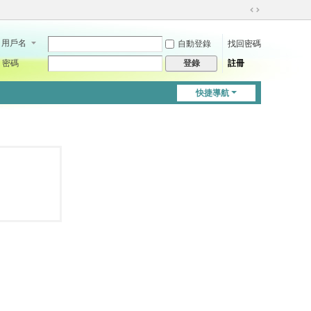
切
換
用戶名
自動登錄
找回密碼
到
寬
密碼
註冊
登錄
版
快捷導航