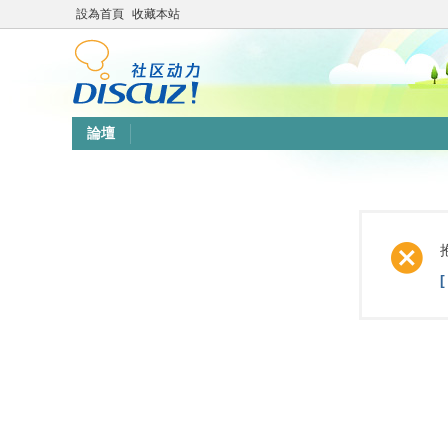
設為首頁
收藏本站
論壇