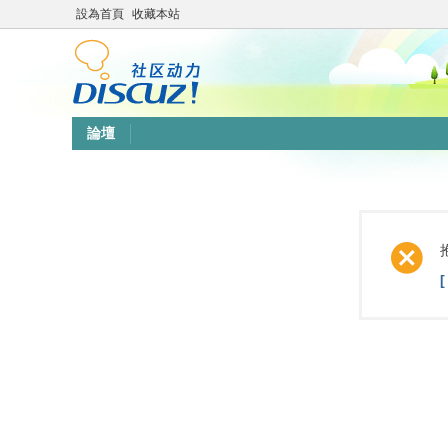
設為首頁
收藏本站
論壇