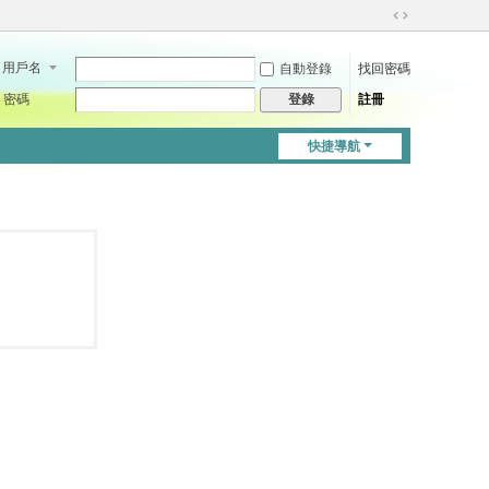
切
換
用戶名
自動登錄
找回密碼
到
寬
密碼
註冊
登錄
版
快捷導航