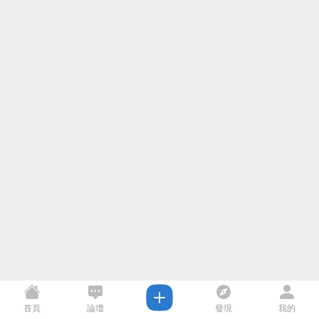
首頁
論壇
發現
我的