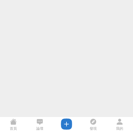
首頁
論壇
發現
我的