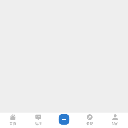
首頁
論壇
發現
我的