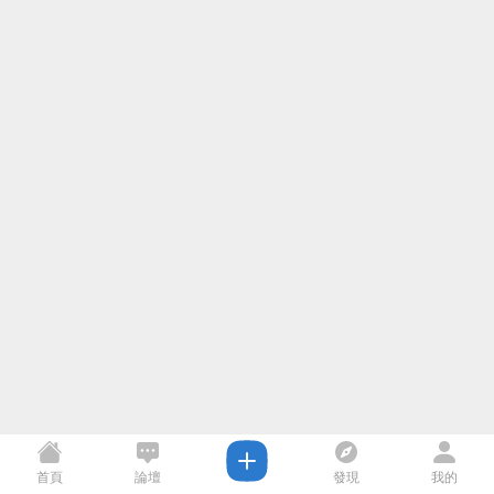
首頁
論壇
發現
我的