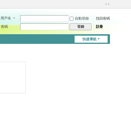
切
換
用戶名
自動登錄
找回密碼
到
寬
密碼
註冊
登錄
版
快捷導航