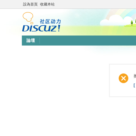
設為首頁
收藏本站
論壇