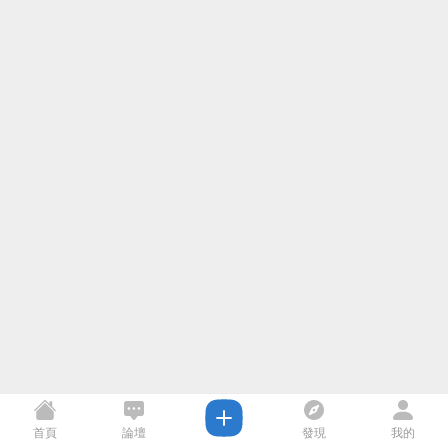
首頁
論壇
發現
我的