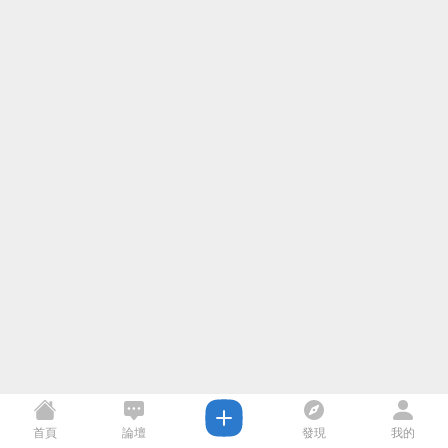
首頁
論壇
發現
我的