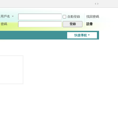
切
換
用戶名
自動登錄
找回密碼
到
寬
密碼
註冊
登錄
版
快捷導航