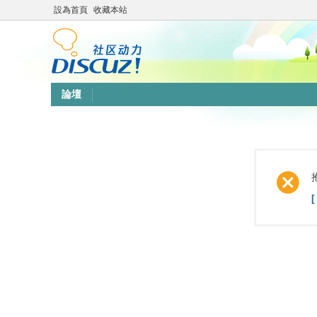
設為首頁
收藏本站
論壇