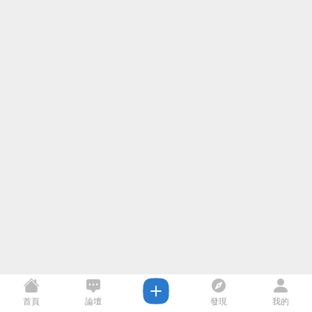
首頁
論壇
發現
我的