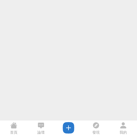
首頁
論壇
發現
我的