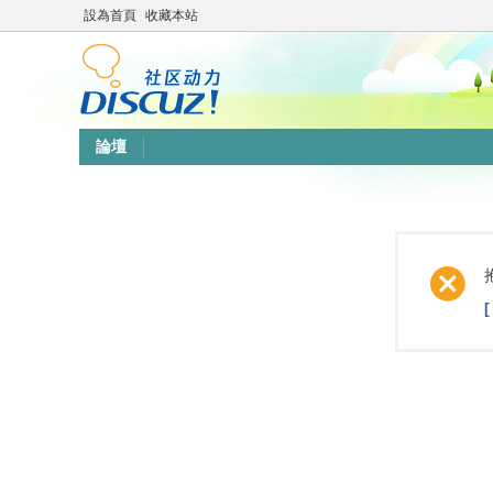
設為首頁
收藏本站
論壇