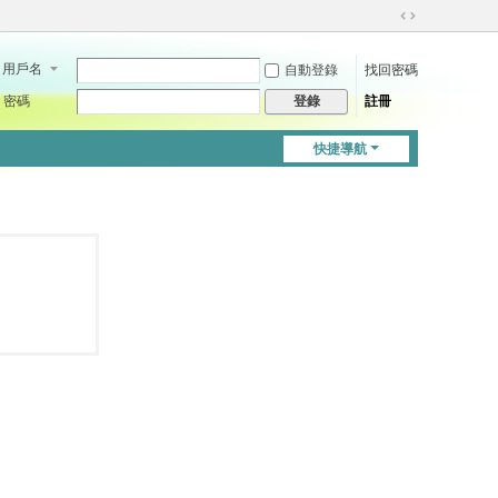
切
換
用戶名
自動登錄
找回密碼
到
寬
密碼
註冊
登錄
版
快捷導航