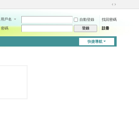
切
換
用戶名
自動登錄
找回密碼
到
寬
密碼
註冊
登錄
版
快捷導航