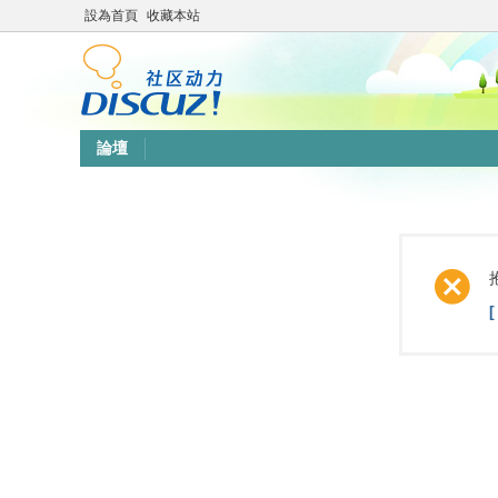
設為首頁
收藏本站
論壇