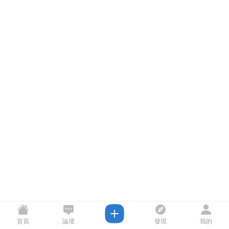
首頁
論壇
發現
我的