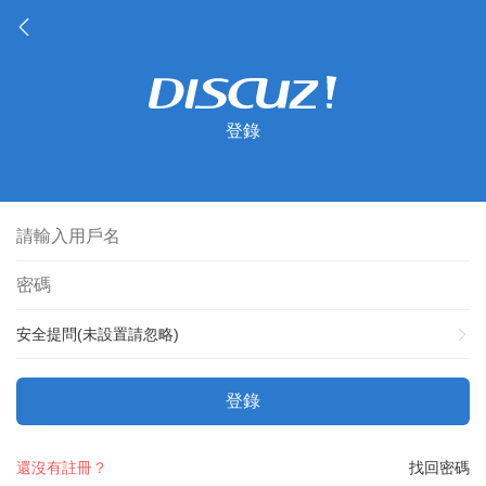
登錄
安全提問(未設置請忽略)
登錄
還沒有註冊？
找回密碼