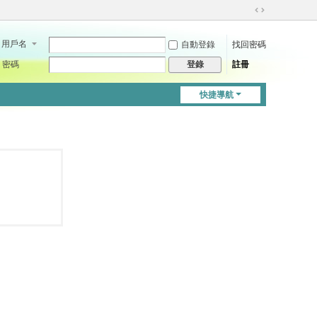
切
換
用戶名
自動登錄
找回密碼
到
寬
密碼
註冊
登錄
版
快捷導航