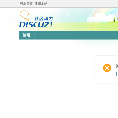
設為首頁
收藏本站
論壇