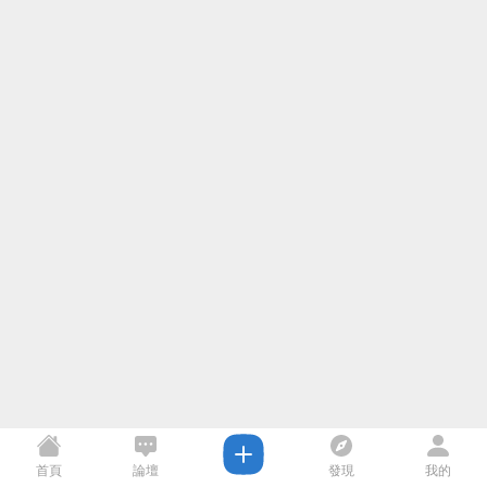
首頁
論壇
發現
我的