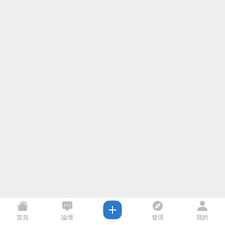
首頁
論壇
發現
我的