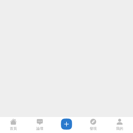
首頁
論壇
發現
我的