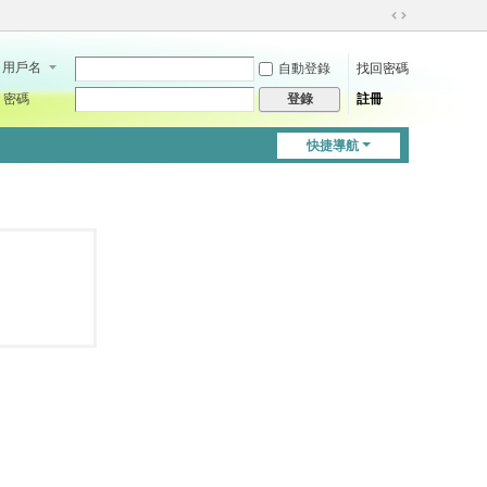
切
換
用戶名
自動登錄
找回密碼
到
寬
密碼
註冊
登錄
版
快捷導航