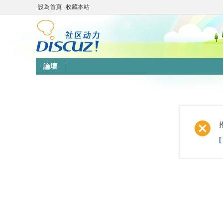
設為首頁
收藏本站
論壇