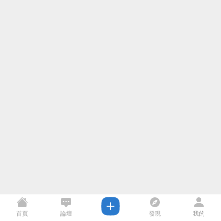
首頁
論壇
發現
我的