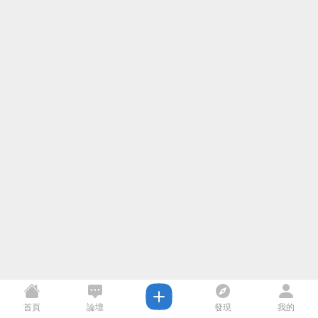
首頁
論壇
發現
我的