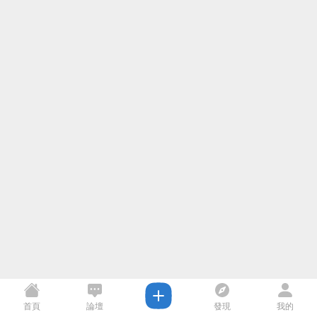
首頁
論壇
發現
我的