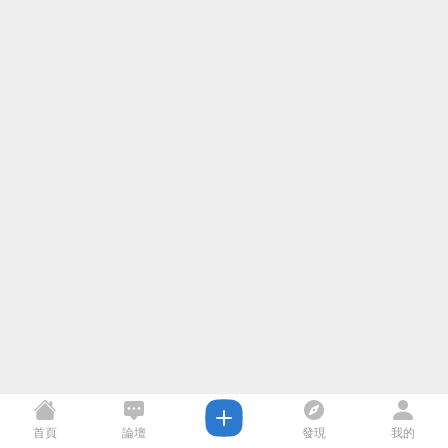
首頁
論壇
發現
我的