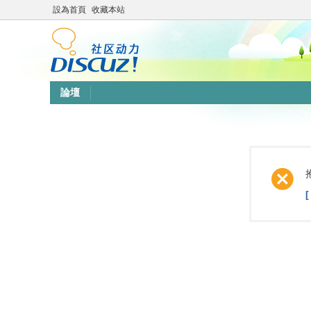
設為首頁
收藏本站
論壇