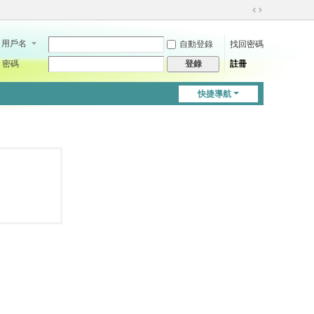
切
換
用戶名
自動登錄
找回密碼
到
寬
密碼
註冊
登錄
版
快捷導航