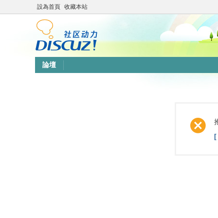
設為首頁
收藏本站
論壇