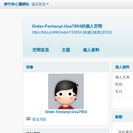
靜竹林心靈網站
返回首頁
Order-Fentanyl-Usa7954的個人空間
https://bbs.jin999.tw/jin/?19654
[收藏]
[複製]
[RSS]
空間首頁
主題
個人資料
頭像
個人資料
個人主頁
性別
生日
Order-Fentanyl-Usa7954
動態
發送消息
現在還沒