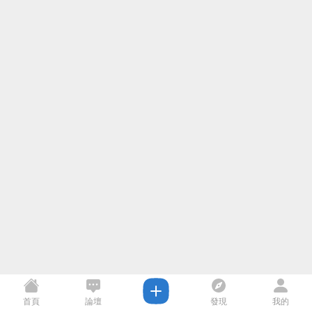
首頁
論壇
發現
我的