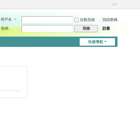
切
換
用戶名
自動登錄
找回密碼
到
寬
密碼
註冊
登錄
版
快捷導航