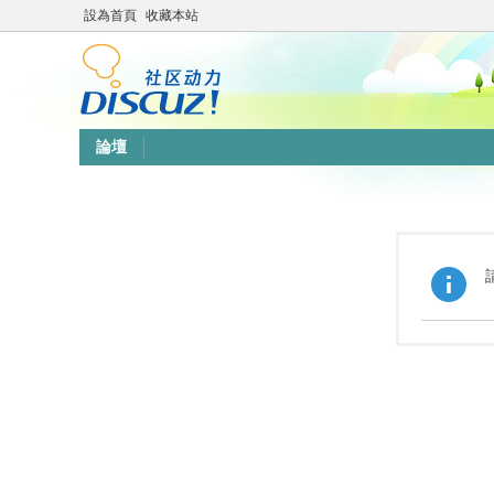
設為首頁
收藏本站
論壇