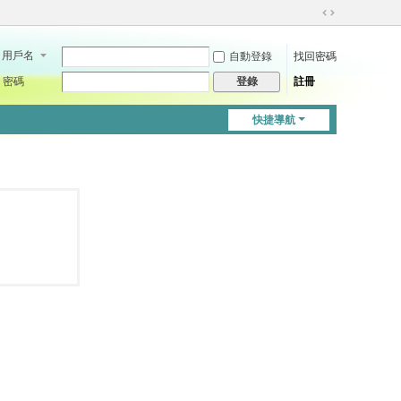
切
換
用戶名
自動登錄
找回密碼
到
寬
密碼
註冊
登錄
版
快捷導航