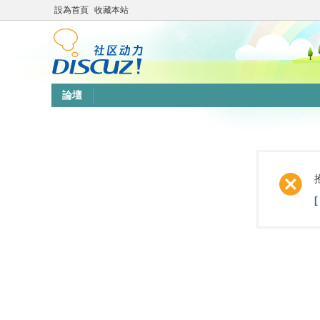
設為首頁
收藏本站
論壇