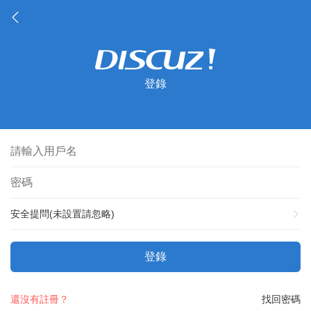
登錄
安全提問(未設置請忽略)
登錄
還沒有註冊？
找回密碼