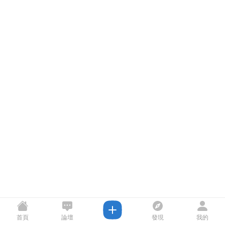
首頁
論壇
發現
我的