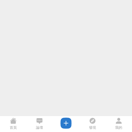
首頁
論壇
發現
我的