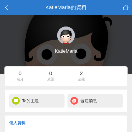
KatieMaria的資料
KatieMaria
0
0
2
積分
威望
金錢
Ta的主題
發短消息
個人資料