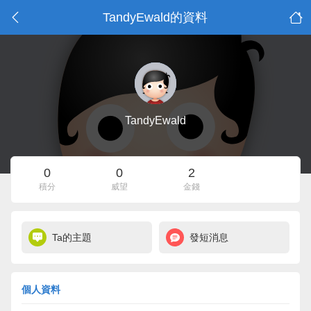
TandyEwald的資料
TandyEwald
0
0
2
積分
威望
金錢
Ta的主題
發短消息
個人資料