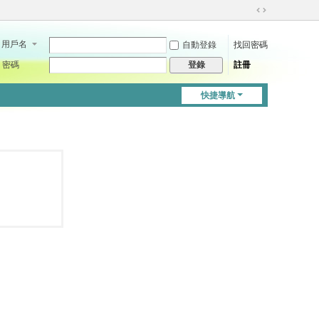
切
換
用戶名
自動登錄
找回密碼
到
寬
密碼
註冊
登錄
版
快捷導航