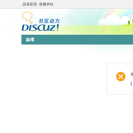
設為首頁
收藏本站
論壇