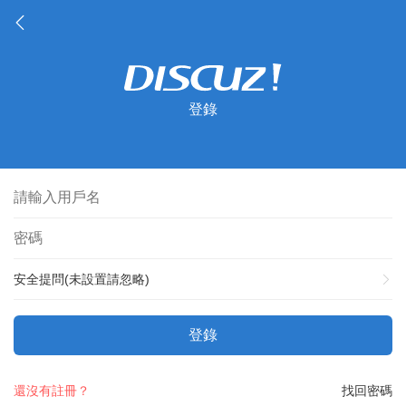
登錄
安全提問(未設置請忽略)
登錄
還沒有註冊？
找回密碼