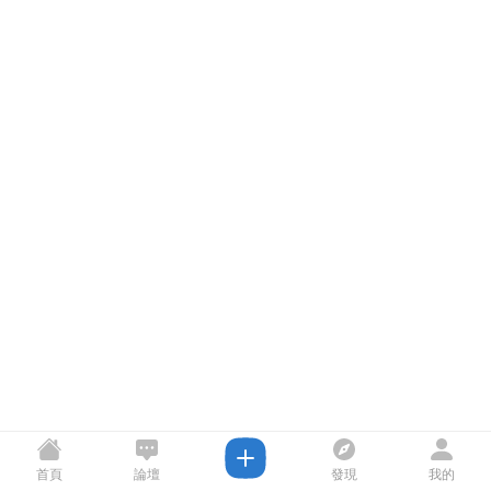
首頁
論壇
發現
我的