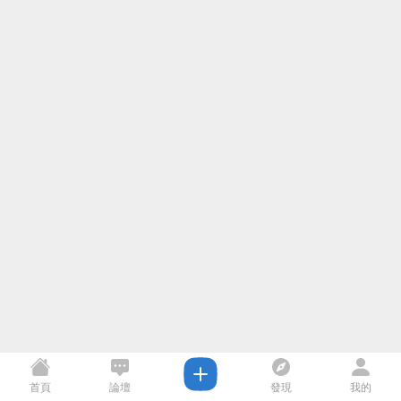
首頁
論壇
發現
我的