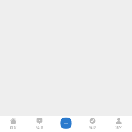
首頁
論壇
發現
我的