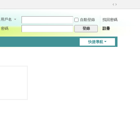
切
換
用戶名
自動登錄
找回密碼
到
寬
密碼
註冊
登錄
版
快捷導航