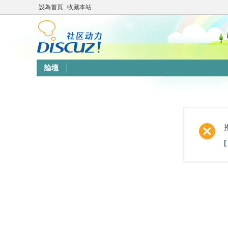
設為首頁
收藏本站
論壇