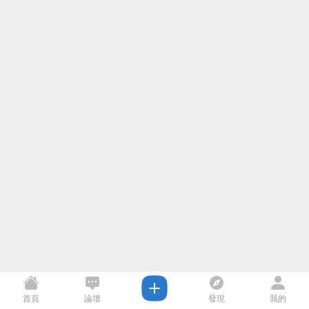
首頁
論壇
發現
我的