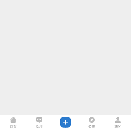
首頁
論壇
發現
我的