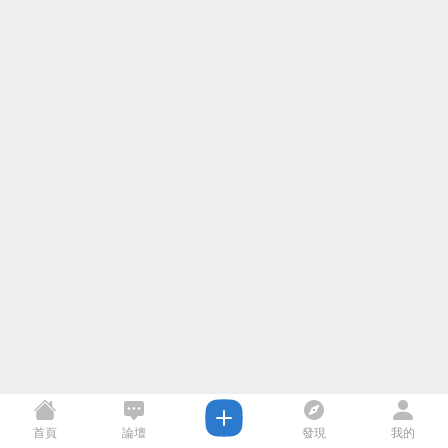
首頁
論壇
發現
我的