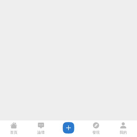
首頁
論壇
發現
我的