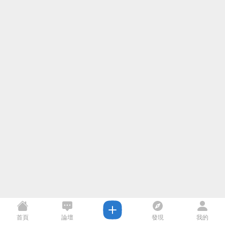
首頁
論壇
發現
我的